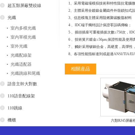
1、采用電磁場模拟技術和特性阻抗電腦微
超五類屏蔽雙絞線
2、主體采用全鍍鎳金屬鑄件外殼鎖扣式設
光纖
3、信息模塊主體采用阻燃聚碳酸脂材料
4 、IDC端子獨特設計保證零誤碼傳輸；
室内多模光纖
5 、插頭插座可重複插拔次數≥750次，ID
室内單模光纖
6 、技術簧片鍍金≥50μm,保證性能及使用
室外光纖
7 、觸針采用铍銅合金，高硬度，高彈性
8、各項性能指标達到或超過ANSI/TIA/EIA-
光纖配線架
光纖适配器
相關産品
光纖跳線和尾纖
語音主幹大對數
110語音配線架
110跳線
機櫃
六類RJ45屏蔽