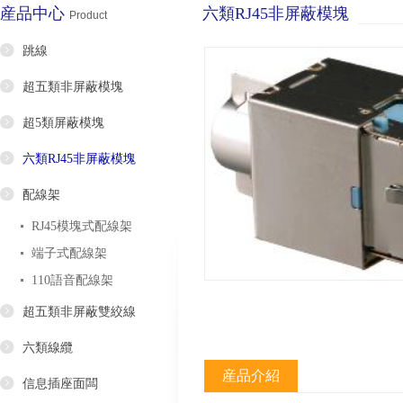
産品中心
六類RJ45非屏蔽模塊
Product
跳線
超五類非屏蔽模塊
超5類屏蔽模塊
六類RJ45非屏蔽模塊
配線架
RJ45模塊式配線架
端子式配線架
110語音配線架
超五類非屏蔽雙絞線
六類線纜
産品介紹
信息插座面闆