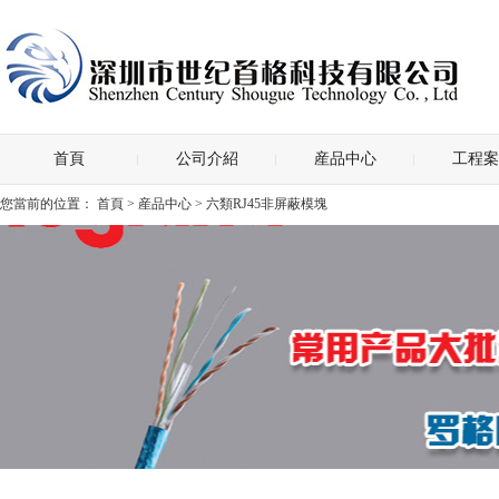
首頁
公司介紹
産品中心
工程案
您當前的位置：
首頁
>
産品中心
> 六類RJ45非屏蔽模塊