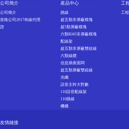
公司簡介
産品中心
工
公司簡介
跳線
工程
首格公司2017布線代理
超五類非屏蔽模塊
證
超5類屏蔽模塊
六類RJ45非屏蔽模塊
配線架
超五類非屏蔽雙絞線
六類線纜
信息插座面闆
超五類屏蔽雙絞線
光纖
語音主幹大對數
110語音配線架
110跳線
機櫃
友情鏈接