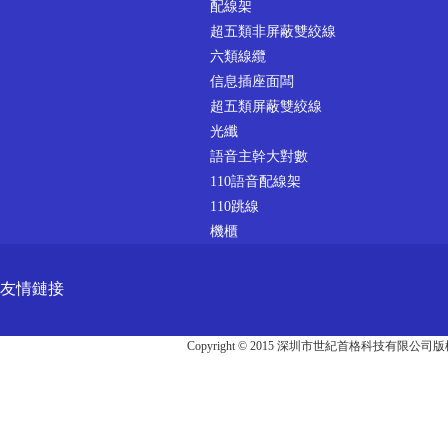
配線架
超五類非屏蔽雙絞線
六類線纜
信息插座面闆
超五類屏蔽雙絞線
光纖
語音主幹大對數
110語音配線架
110跳線
機櫃
友情鏈接
Copyright © 2015 深圳市世紀首格科技有限公司版權所有 A