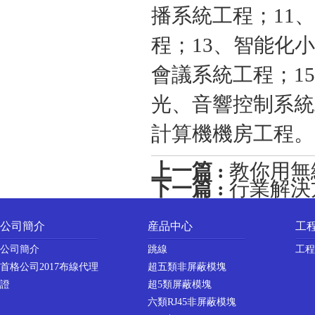
播系統工程；11
程；13、智能化
會議系統工程；1
光、音響控制系統
計算機機房工程。
上一篇 :
教你用無線
下一篇 :
行業解決
公司簡介
産品中心
工
公司簡介
跳線
工程
首格公司2017布線代理
超五類非屏蔽模塊
證
超5類屏蔽模塊
六類RJ45非屏蔽模塊