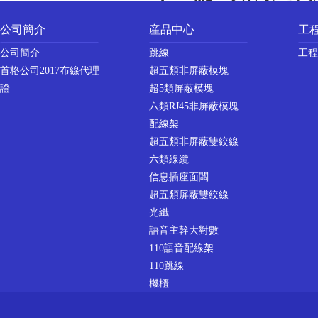
公司簡介
産品中心
工
公司簡介
跳線
工程
首格公司2017布線代理
超五類非屏蔽模塊
證
超5類屏蔽模塊
六類RJ45非屏蔽模塊
配線架
超五類非屏蔽雙絞線
六類線纜
信息插座面闆
超五類屏蔽雙絞線
光纖
語音主幹大對數
110語音配線架
110跳線
機櫃